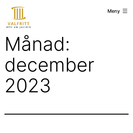
Hoppa
valfritt.se
Meny
till
innehåll
Månad:
december
2023