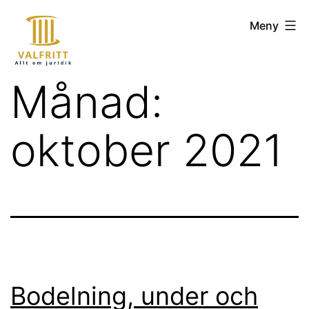
Hoppa
valfritt.se
Meny
till
innehåll
Månad:
oktober 2021
Bodelning, under och