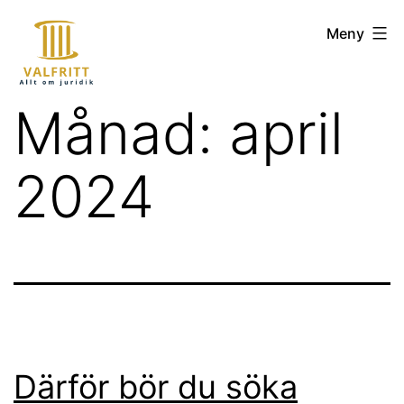
Hoppa
valfritt.se
Meny
till
innehåll
Månad:
april
2024
Därför bör du söka