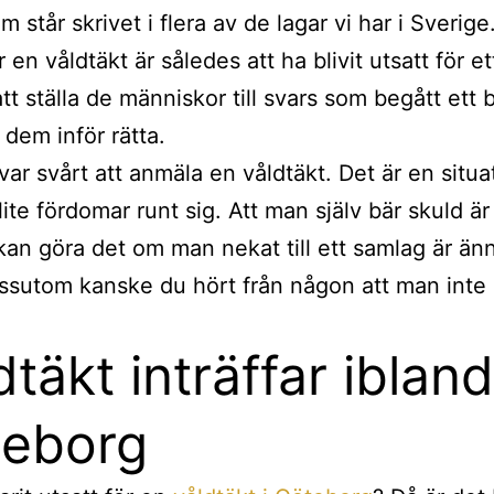
 står skrivet i flera av de lagar vi har i Sverige.
r en våldtäkt är således att ha blivit utsatt för et
att ställa de människor till svars som begått ett b
a dem inför rätta.
var svårt att anmäla en våldtäkt. Det är en situ
lite fördomar runt sig. Att man själv bär skuld ä
an göra det om man nekat till ett samlag är än
ssutom kanske du hört från någon att man inte b
dtäkt inträffar ibland
eborg