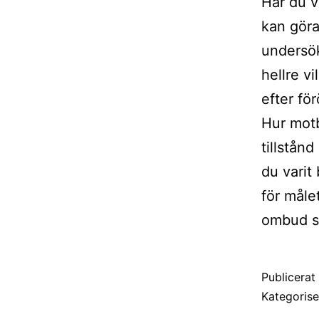
Har du v
kan göra 
undersök
hellre v
efter fö
Hur motbj
tillstånd
du varit 
för målet
ombud so
Publicera
Kategoris