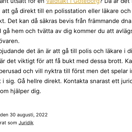
arit utsatt för en
våldtäkt i Göteborg
? Då är det
att gå direkt till en polisstation eller läkare och 
t. Det kan då säkras bevis från främmande dn
ill gå hem och tvätta av dig kommer du att avläg
rövaren.
udande det än är att gå till polis och läkare i di
 är det viktigt för att få bukt med dessa brott. 
berusad och vill nyktra till först men det spelar 
 i sig. Gå hellre direkt. Kontakta snarast ett juri
m hjälper dig.
t den
30 augusti, 2022
erat som
Juridik