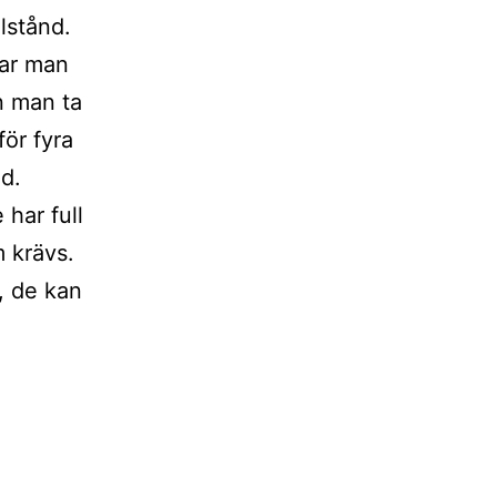
lstånd.
tar man
n man ta
för fyra
ad.
 har full
 krävs.
n, de kan