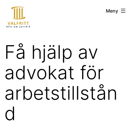
Hoppa
valfritt.se
Meny
till
innehåll
Få hjälp av
advokat för
arbetstillstån
d