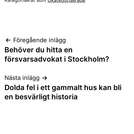
Kategoriserat som
Okategoriserade
Inläggsnavigering
Föregående inlägg
Behöver du hitta en
försvarsadvokat i Stockholm?
Nästa inlägg
Dolda fel i ett gammalt hus kan bli
en besvärligt historia